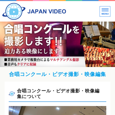
新
ビ
ホーム
料金案内
映像制作の流れ・Q&A
会社概要
お見積もり・お問い合わせ
合唱コンクール・ビデオ撮影・映像編集
合唱コンクール・ビデオ撮影・映像編
集について