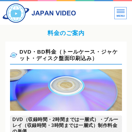
新
ビ
ホーム
料金のご案内
料金案内
DVD・BD料金（トールケース・ジャケ
映像制作の流れ・Q&A
ット・ディスク盤面印刷込み）
会社概要
お見積もり・お問い合わせ
DVD（収録時間・2時間までは一層式）・ブルー
レイ（収録時間・3時間までは一層式）制作料金
の単価