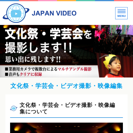
新
ビ
ホーム
料金案内
映像制作の流れ・Q&A
会社概要
お見積もり・お問い合わせ
文化祭・学芸会・ビデオ撮影・映像編集
文化祭・学芸会・ビデオ撮影・映像編
集について