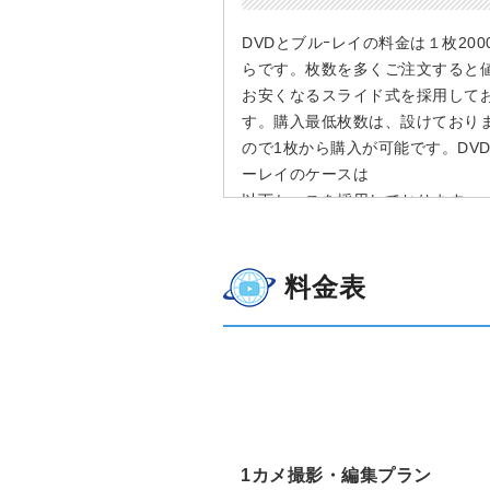
DVDとブルｰレイの料金は１枚200
らです。枚数を多くご注文すると
お安くなるスライド式を採用して
す。購入最低枚数は、設けており
ので1枚から購入が可能です。DV
ーレイのケースは
以下ケースを採用しております。
・トールケース
・スリムケース
・ジュエルケース
料金表
・不織布ケース
お客様のご予算に合わせてご提案
頂きます。
1カメ撮影・編集プラン