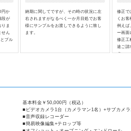
0円か
納期に関してですが、その時の状況に左
修正で
値段が
右されますがなるべく一か月目処でお客
くお客
おりま
様にサンプルをお渡しできるように致し
例えば
ません
ます。
ー画面
Dとブル
修正工
途ご請
す。
させて
基本料金￥50,000円（税込）
■ビデオカメラ1台（カメラマン1名）+サブカメラ
■音声収録レコーダー
■簡易映像編集+テロップ等
■オフショット・オープニング・エンドロール