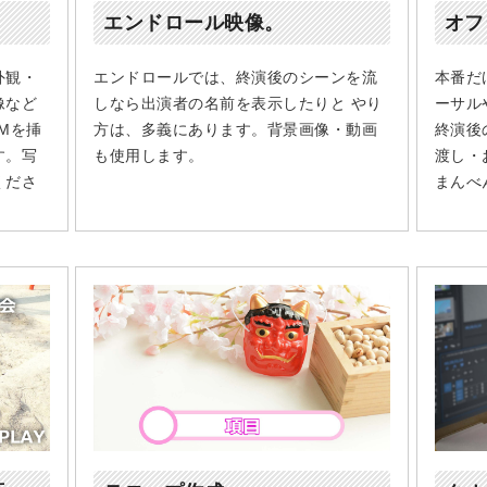
エンドロール映像。
オフ
外観・
エンドロールでは、終演後のシーンを流
本番だ
像など
しなら出演者の名前を表示したりと やり
ーサル
Mを挿
方は、多義にあります。背景画像・動画
終演後
す。写
も使用します。
渡し・
くださ
まんべ