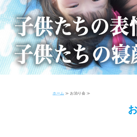
ホーム
≫ お泊り会 ≫