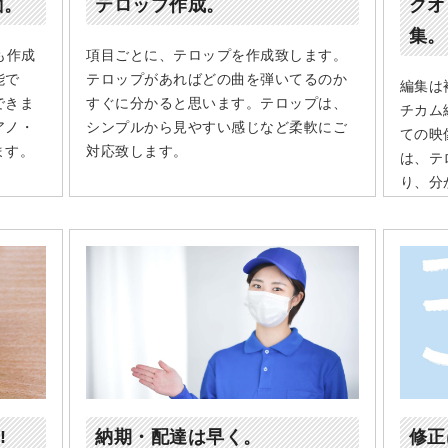
面。
テロップ作成。
クオ
集。
も作成
項目ごとに、テロップを作成致します。
能で
テロップがあればどの曲を弾いてるのか
編集は
できま
すぐに分かると思います。テロップは、
チカム
アノ・
シンプルから見やすい感じなど柔軟にご
ての映
ます。
対応致します。
は、テ
り、分
!
納期・配達は早く。
修正