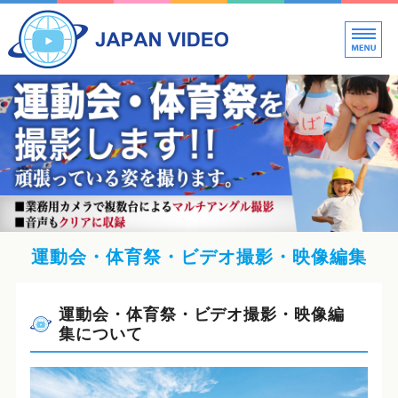
新
ビ
ホーム
料金案内
映像制作の流れ・Q&A
会社概要
お見積もり・お問い合わせ
運動会・体育祭・ビデオ撮影・映像編集
運動会・体育祭・ビデオ撮影・映像編
集について